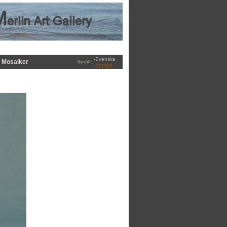
-Svenska
Mosaiker
Språk:
-
English