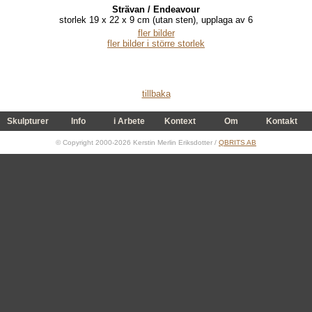
Strävan /
Endeavour
storlek 19 x 22 x 9 cm (utan sten), upplaga av 6
fler bilder
fler bilder i större storlek
tillbaka
Skulpturer
Info
i Arbete
Kontext
Om
Kontakt
© Copyright 2000-2026 Kerstin Merlin Eriksdotter /
QBRITS AB