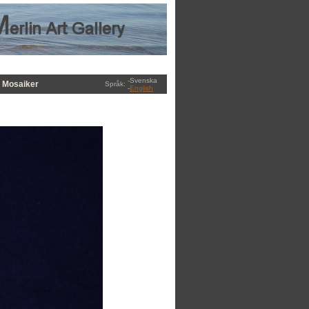
-Svenska
Mosaiker
Språk:
-
English