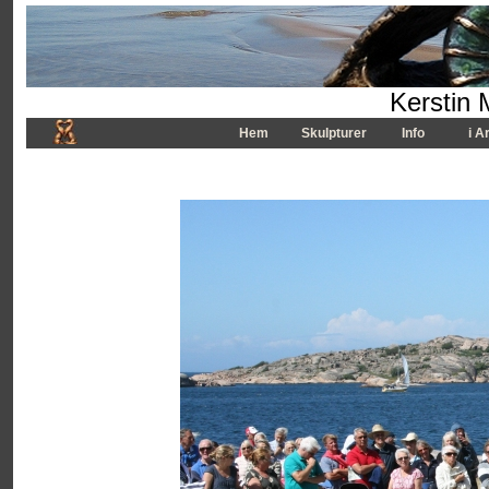
Kerstin 
Hem
Skulpturer
Info
i A